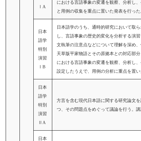
における言語事象の変遷を観察、分析し、
ⅠA
と用例の収集を重点に置いた発表を行った
日本語学のうち、通時的研究において取ら
日本
し、言語事象の歴史的変化を分析する演習
語学
文執筆の注意点などについて理解を深め、
特別
天草版平家物語とその原拠本との対応部分
演習
における言語事象の変遷を観察、分析し、
ⅠB
設定したうえで、用例の分析に重点を置い
日本
語学
方言を含む現代日本語に関する研究論文を
特別
つ、その問題点をめぐって議論を行う。講
演習
ⅡA
日本