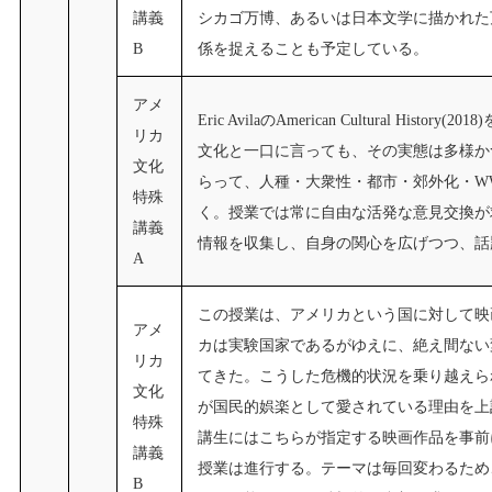
講義
シカゴ万博、あるいは日本文学に描かれた
B
係を捉えることも予定している。
アメ
Eric AvilaのAmerican Cultural 
リカ
文化と一口に言っても、その実態は多様か
文化
らって、人種・大衆性・都市・郊外化・W
特殊
く。授業では常に自由な活発な意見交換が
講義
情報を収集し、自身の関心を広げつつ、話
A
この授業は、アメリカという国に対して映
アメ
カは実験国家であるがゆえに、絶え間ない
リカ
てきた。こうした危機的状況を乗り越えら
文化
が国民的娯楽として愛されている理由を上
特殊
講生にはこちらが指定する映画作品を事前
講義
授業は進行する。テーマは毎回変わるため
B