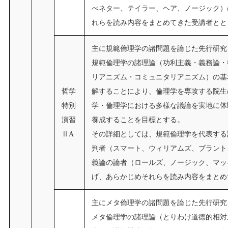
べネター、テイラー、ヘア、ノージック）
れらを読み内容をまとめてきた受講者とと
主に規範倫理学の諸問題を論じた先行研究
規範倫理学の諸理論（功利主義・義務論・
リアニズム・コミュニタリアニズム）の基
哲学
解することにより、倫理学を専攻する院生
特別
学・倫理学における多様な議論を実地に体
演習
養成することを目標とする。
ⅡA
その詳細としては、規範倫理学を代表する
判者（スマート、ウィリアムズ、ブラント
義論の論者（ロールズ、ノージック、マッ
げ、あらかじめそれらを読み内容をまとめ
主にメタ倫理学の諸問題を論じた先行研究
メタ倫理学の諸理論（とりわけ道徳的相対