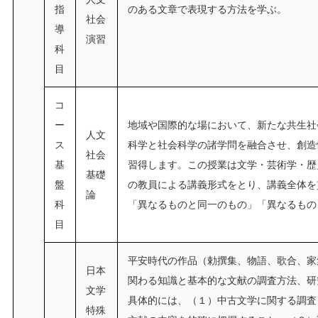
指
のある文章で表現する方法を学ぶ。
社会
導
演習
科
目
コ
ー
地域や国際的な場において、新たな共生社
人文
ス
科学と社会科学の諸学問を融合させ、創造
社会
基
習得します。この授業は文学・芸術学・歴
基礎
盤
の教員による講義形式をとり、講義全体を
論
科
「異なるものと同一のもの」「異なるもの
目
平安時代の作品（勅撰集、物語、歌合、家
日本
関わる知識と基本的な文献の調査方法、研
文学
具体的には、（１）中古文学に関する調査
特殊