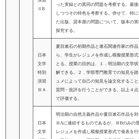
った実録との異同の問題を考察する。最後
ⅡB
しつつその特色を考察する。併せて、特に
た出版、貸本屋の問題について、版本の実
探究する。
夏目漱石の初期作品と漱石関連作家の作品
日本
ら、学生がレジュメを作成し模擬授業形式
文学
とる。授業の目的は、１．明治期の文学状
特別
解できる。２．学部専門教育での知見を踏
演習
ュメによって自己の知見を論文化すること
ⅢＡ
質問・批評を行うことができる。以上４点
で評価する。
明治期の自然主義作品や夏目漱石作品を対
日本
ⅢAに連続するものであるが、ⅢBのみの
文学
レジュメを作成し模擬授業形式で発表を行