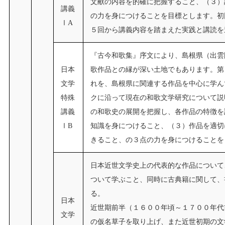
文献の内容を的確に把握すること、（３）
講義
の力を身につけることを目標とします。初
ⅠA
５回から講義内容を踏まえた実践と講読を
『古今和歌集』序文により、島根県（出雲
日本
歌作品との縁が深い土地でもあります。第
文学
れを、島根県に関連する作品を中心に学ん
特殊
クに沿って現在の和歌文学研究について説
講義
の和歌史の展開を把握し、各作品の特徴を
ⅠB
知識を身につけること、（３）作品を適切
きること、の３点の力を身につけることを
日本近世文学史上の代表的な作品について
ついて学ぶこと、同時に古典籍に関して、
る。
日本
近世期前半（１６００年頃～１７００年代
文学
の仮名草子を取り上げ、また近世初期の文