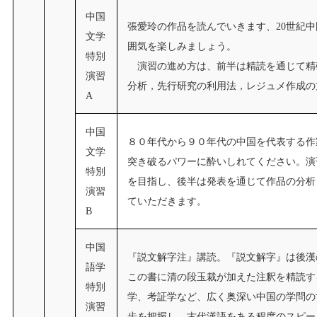
中国
張愛玲の作品を読んでいきます、20世紀
文学
囲気を楽しみましょう。
特別
演習の進め方は、前半は精読を通じて精
演習
分析，先行研究の利用法，レジュメ作成の
A
中国
８０年代から９０年代の中国を代表する作
文学
突き破るパワーに酔いしれてください。演
特別
を目指し、後半は発表を通じて作品の分析
演習
ていただきます。
B
中国
『説文解字注』講読。『説文解字』は後漢
語学
この書に清の段玉裁が加えた注釈を精読す
特別
学、考証学など、広く奥深い中国の学問の
演習
歩を把握し、古代漢語をある程度のスピー