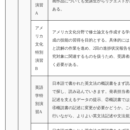
画作品についても受講生からリクエストが
演習
ある。
A
アメ
アメリカ文化分野で修士論文を作成する学
リカ
成の技能の習得を目的とする。具体的には
文化
と読解の作業を進め、2回の進捗状況報告
特別
究対象に関連するものを扱うため、受講者
演習
く必要がある。
B
日本語で書かれた英文法の概説書をまず読
英語
で探し、読み込んでいきます。発表担当者
学特
記述を支えるデータの提示、②概説書では
別演
④概説書の記述に変更が必要かどうか。こ
習A
行いながら、よりよい英文法記述や文法規