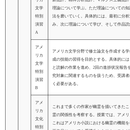
文学
理論について学ぶ。ただ理論についての知
特別
法を磨いていく。具体的には、最初に分析
演習
み、次に理論について学び、そして作品読
A
アメ
アメリカ文学分野で修士論文を作成する学
リカ
成の技能の習得を目的とする。具体的には
文学
と読解の作業を進め、2回の進捗状況報告
特別
究対象に関連するものを扱うため、受講者
演習
く必要がある。
B
アメ
これまで多くの作家が幽霊を描いてきたこ
リカ
霊の関係性を考察する。授業では、アメリ
文化
これはアメリカ小説における幽霊の機能を
特別