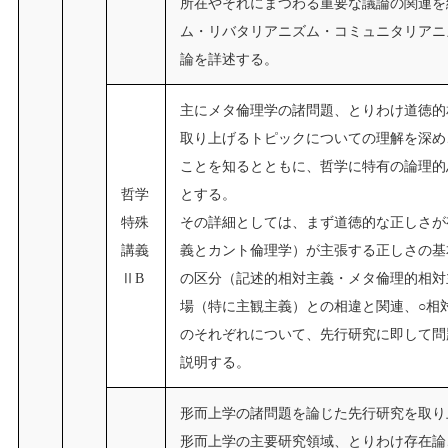
所在やそれにまつわる重要な議論の関連を
ム・リバタリアニズム・コミュニタリアニ
論を詳述する。
主にメタ倫理学の諸問題、とりわけ道徳的
取り上げるトピックについての理解を深め
ことを知るとともに、哲学に特有の論理的
哲学
とする。
特殊
その詳細としては、まず道徳的な正しさが
講義
義とカント倫理学）が主張する正しさの基
ⅡB
の区分（記述的相対主義・メタ倫理的相対
場（特に主観主義）との相違と関連、○相
のそれぞれについて、先行研究に即して問
説明する。
形而上学の諸問題を論じた先行研究を取り
形而上学の主要研究領域、とりわけ存在論