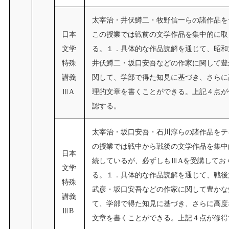
太宰治・井伏鱒二・牧野信一らの諸作品を
日本
この授業では戦前の文学作品を集中的に取
文学
る。１．具体的な作品読解を通じて、昭和
特殊
井伏鱒二・坂口安吾などの作家に関して豊
講義
関して、学部で得た知見に基づき、さらに
ⅢA
理的文章を書くことができる。上記４点が
認する。
太宰治・坂口安吾・石川淳らの諸作品をテ
の授業では戦中から戦後の文学作品を集中
日本
続しているが、必ずしもⅢAを受講してお
文学
る。１．具体的な作品読解を通じて、戦後
特殊
武彦・坂口安吾などの作家に関して豊かな
講義
て、学部で得た知見に基づき、さらに高度
ⅢB
文章を書くことができる。上記４点が修得