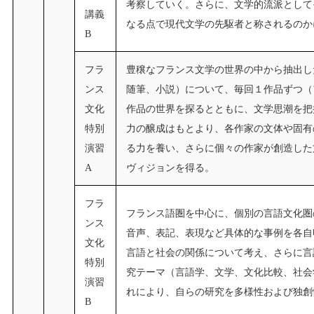
考察していく。さらに、文学的流派として
講義
なる点で現代文学の先駆者と称されるのか
B
フラ
豊穣なフランス文学の世界の中から抽出し
ンス
随筆、小説）について、毎回１作品ずつ（
文化
作品の世界を探るとともに、文学思潮を把
特別
力の醸成はもとより、各作家の文体や固有
演習
る力を養い、さらに個々の作家が創造した
A
ヴィジョンを得る。
フラ
フランス語圏を中心に、個別の言語文化圏
ンス
音声、表記、表現など具体的な事例を各自
文化
言語と社会の関係について考え、さらに言
特別
究テーマ（言語学、文学、文化比較、社会
演習
れにより、自らの研究を多様性および独創
B