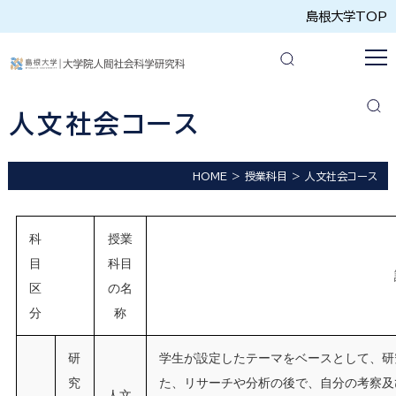
島根大学TOP
人文社会コース
HOME
授業科目
人文社会コース
科
授業
目
科目
区
の名
分
称
研
学生が設定したテーマをベースとして、研
究
た、リサーチや分析の後で、自分の考察及
人文