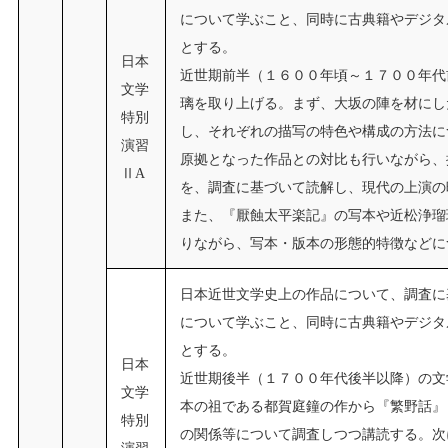
について学ぶこと、同時に古典籍やデジタ
とする。
日本
近世期前半（１６００年頃～１７００年代
文学
璃を取り上げる。まず、大坂の陣を材にし
特別
し、それぞれの描写の特色や構成の方法に
演習
原拠となった作品との対比も行いながら、
ⅡA
を、調査に基づいて読解し、現代の上演の
また、『厭蝕太平楽記』の写本や近松浄瑠
りながら、写本・版本の形態的特徴などに
日本近世文学史上の作品について、調査に
について学ぶこと、同時に古典籍やデジタ
とする。
日本
近世期後半（１７００年代後半以降）の文
文学
本の祖である都賀庭鐘の作から『繁野話』
特別
の関係等について調査しつつ講読する。次
演習