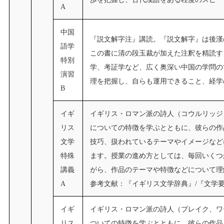
A
中国
『説文解字注』講読。『説文解字』は後漢
語学
この書に清の段玉裁が加えた注釈を精読す
特別
学、考証学など、広く奥深い中国の学問の
演習
理を把握し、自らも運用できること、経学
B
イギ
イギリス・ロマン派の詩人（コウルリッジ
リス
についての特徴を学ぶとともに、彼らの作
文学
技巧、扱われているテーマやイメージなど
特殊
ます。授業の進め方としては、毎回いくつ
講義
がら、作品のテーマや特徴などについて理
A
参考文献：『イギリス文学辞典』/『文学
イギ
イギリス・ロマン派の詩人（ブレイク、ワ
リス
ついての特徴を学ぶとともに、彼らの作品