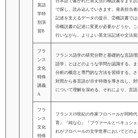
日本語で書かれた英文法の概説書をまず読
英語
で探し、読み込んでいきます。発表担当者
学特
記述を支えるデータの提示、②概説書では
別演
④概説書の記述に変更が必要かどうか。こ
習B
行いながら、よりよい英文法記述や文法規
フラ
フランス語学の研究分野と基礎的な言語理
ンス
語学」とはどのような学問か認識する。ま
文化
分析の概念と専門的な方法を習得する。さ
特殊
対照から各言語が示す特徴を導き出し、対
講義
について理解を深める。それにより、言語
A
フラ
フランス19世紀の作家フロベールが同時
ンス
育』『純な心』『ブヴァールとペキュシェ
文化
れがフロベールの文学世界においてどのよ
特殊