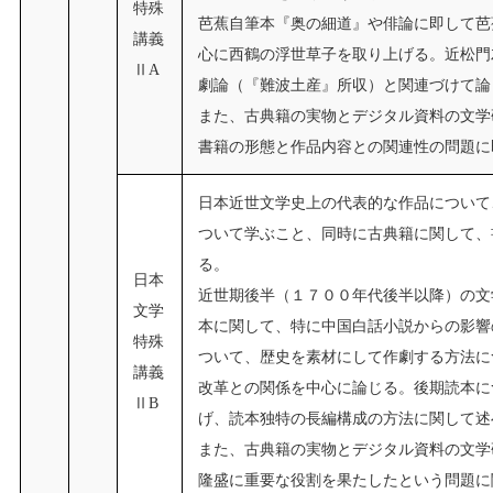
特殊
芭蕉自筆本『奥の細道』や俳論に即して芭
講義
心に西鶴の浮世草子を取り上げる。近松門
ⅡA
劇論（『難波土産』所収）と関連づけて論
また、古典籍の実物とデジタル資料の文学
書籍の形態と作品内容との関連性の問題に
日本近世文学史上の代表的な作品について
ついて学ぶこと、同時に古典籍に関して、
る。
日本
近世期後半（１７００年代後半以降）の文
文学
本に関して、特に中国白話小説からの影響
特殊
ついて、歴史を素材にして作劇する方法に
講義
改革との関係を中心に論じる。後期読本に
ⅡB
げ、読本独特の長編構成の方法に関して述
また、古典籍の実物とデジタル資料の文学
隆盛に重要な役割を果たしたという問題に