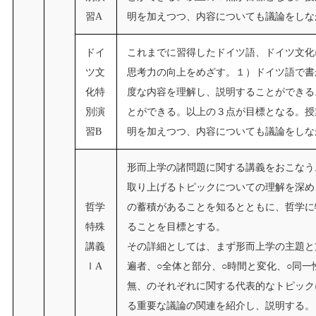
習A
明を加えつつ、内容についても議論をしな
ドイ
これまでに習得したドイツ語、ドイツ文化
ツ文
思考力の向上をめざす。１）ドイツ語で書
化特
度な内容を理解し、説明することができる
別演
とができる。以上の３点が目標となる。授
習B
明を加えつつ、内容についても議論をしな
形而上学の諸問題に関する講義をおこなう
取り上げるトピックについての理解を深め
哲学
の蓄積があることを知るとともに、哲学に
特殊
ることを目標とする。
講義
その詳細としては、まず形而上学の主題と
ⅠA
遍者、○全体と部分、○時間と変化、○同一
無、のそれぞれに関する代表的なトピック
る重要な議論の関連を紹介し、説明する。