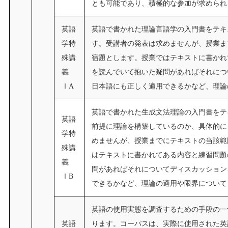
とも可能であり、積極的な参加が求められ
英語
英語で書かれた理論言語学の入門書をテキ
学特
す。受講者の発表は求めませんが、授業ま
殊講
宿題とします。授業ではテキストに書かれ
義
を読んでいて抱いた疑問があればそれにつ
ⅠA
日本語にも正しく適用できるかなど、理論
英語で書かれた生成文法理論の入門書をテ
英語
前提に理論を構築しているのか、具体的に
学特
めませんが、授業までにテキストの当該範
殊講
はテキストに書かれてある内容と練習問題
義
問があればそれについてディスカッション
ⅠB
できるかなど、理論の適用や限界について
英語の使用実態を調査するための手段の一
英語
ります。コーパスは、実際に使用された英