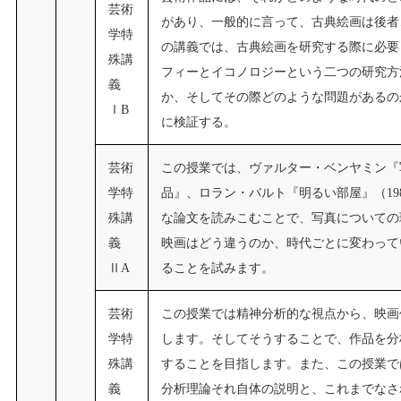
芸術
があり、一般的に言って、古典絵画は後者
学特
の講義では、古典絵画を研究する際に必要
殊講
フィーとイコノロジーという二つの研究方
義
か、そしてその際どのような問題があるの
ⅠB
に検証する。
芸術
この授業では、ヴァルター・ベンヤミン『
学特
品』、ロラン・バルト『明るい部屋』（1
殊講
な論文を読みこむことで、写真についての
義
映画はどう違うのか、時代ごとに変わって
ⅡA
ることを試みます。
芸術
この授業では精神分析的な視点から、映画
学特
します。そしてそうすることで、作品を分
殊講
することを目指します。また、この授業で
義
分析理論それ自体の説明と、これまでなさ