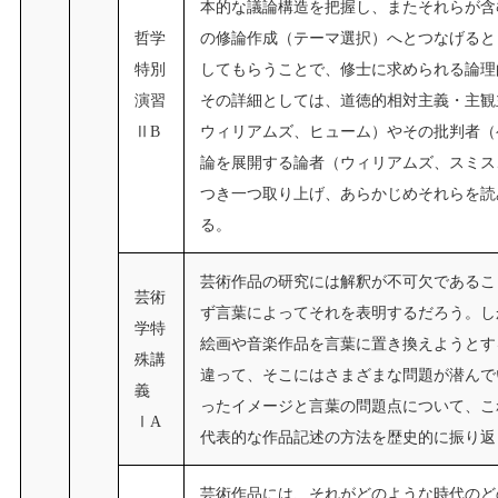
本的な議論構造を把握し、またそれらが含
哲学
の修論作成（テーマ選択）へとつなげると
特別
してもらうことで、修士に求められる論理
演習
その詳細としては、道徳的相対主義・主観
ⅡB
ウィリアムズ、ヒューム）やその批判者（
論を展開する論者（ウィリアムズ、スミス
つき一つ取り上げ、あらかじめそれらを読
る。
芸術作品の研究には解釈が不可欠であるこ
芸術
ず言葉によってそれを表明するだろう。し
学特
絵画や音楽作品を言葉に置き換えようとす
殊講
違って、そこにはさまざまな問題が潜んで
義
ったイメージと言葉の問題点について、こ
ⅠA
代表的な作品記述の方法を歴史的に振り返
芸術作品には、それがどのような時代のど