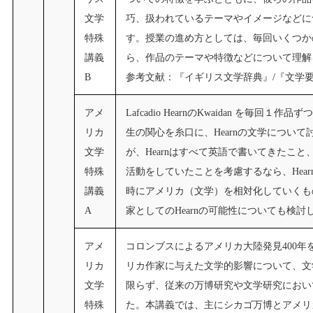
文学
巧、扱われているテーマやイメージなどに
特殊
す。授業の進め方としては、毎回いくつか
講義
ら、作品のテーマや特徴などについて理解
B
参考文献：『イギリス文学辞典』/『文学
アメ
Lafcadio HearnのKwaidan を
リカ
生の関心を糸口に、Hearnの文学について討
文学
が、Hearnはすべて英語で書いてきたこ
特殊
活動をしていたことを考慮するなら、Hea
講義
時にアメリカ（文学）を相対化していくも
A
家としてのHearnの可能性についても検討
アメ
コロンブスによるアメリカ大陸発見400年
リカ
リカ作家に与えた文学的影響について、文
文学
限らず、従来の万博研究や文学研究におい
特殊
た。本講義では、主にシカゴ万博とアメリ