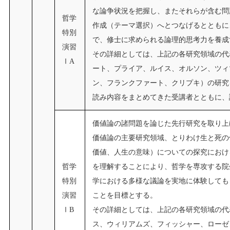
な論争状況を把握し、またそれらが含む問
哲学
作成（テーマ選択）へとつなげるとともに
特別
で、修士に求められる論理的思考力を養成
演習
その詳細としては、上記の各研究領域の代
ⅠA
ート、プライア、ルイス、オルソン、ツィ
ン、フランクファート、クリプキ）の研究
読み内容をまとめてきた受講者とともに、
価値論の諸問題を論じた先行研究を取り上
価値論の主要研究領域、とりわけ生と死の
価値、人生の意味）についての探究におけ
哲学
を理解することにより、哲学を専攻する院
特別
学における多様な議論を実地に体験しても
演習
ことを目標とする。
ⅠB
その詳細としては、上記の各研究領域の代
ス、ウィリアムズ、フィッシャー、ローゼ