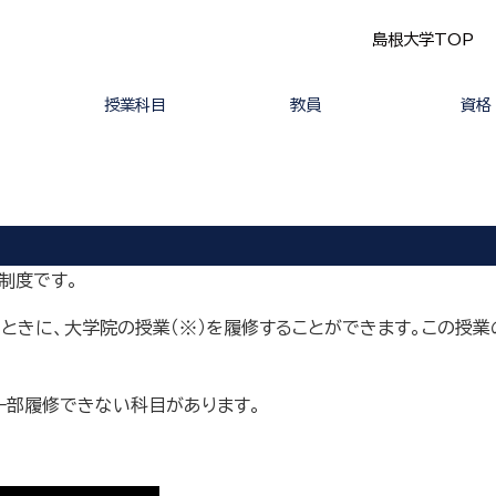
島根大学TOP
授業科目
教員
資格
研究科共通・社会実践
コース間連携科目
法政コース科目
地域経済コース科目
人文社会コース科目
健康・行動科学コース
臨床心理学専攻科目
大学院共通科目
教員一覧
法政コース
地域経済コース
人文社会コース
健康・行動科学コース
臨床心理学専攻
科目
科目
制度です。
ときに、大学院の授業（※）を履修することができます。この授業
一部履修できない科目があります。