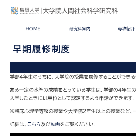
HOME
研究科案内
専攻紹介
研究科案内
研究科長からのメッセ
研究科開設にあたって
人間社会科学研究科の
社会創成専攻
臨床心理学専攻
ージ
ディプロマポリシー・カ
早期履修制度
リキュラムポリシー・ア
ドミッションポリシー
学部４年生のうちに、大学院の授業を履修することができる
ある一定の水準の成績をとっている学生は、学部の４年生の
入学したときには単位として認定するよう申請ができます。
※臨床心理学専攻の授業や大学院２年生以上の授業など、
詳細は、
こちら
及び
動画
をご覧ください。